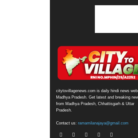
citytovillagenews.com is daily hindi news webs
Madhya Pradesh. Get latest and breaking ne
from Madhya Pradesh, Chhattisgarh & Uttar
Pradesh.
Contact us:
ramamilanajaya@gmail.com