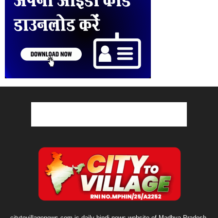
citytovillagenews.com is daily hindi news website of Madhya Pradesh.