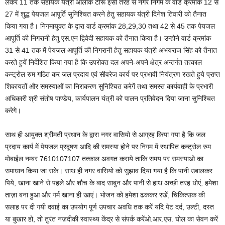
लेकर 11 तक सहायक यंत्री आलोक टीरू इसी तरह से नगर निगम के वार्ड क्रमांक 12 से
27 में शुद्ध पेयजल आपूर्ति सुनिश्चित करने हेतु सहायक यंत्री दिनेश तिवारी को तैनात
किया गया है। निगमायुक्त के द्वारा वार्ड क्रमांक 28,29,30 तथा 42 से 45 तक पेयजल
आपूर्ति की निगरानी हेतु एस.एन द्विवेदी सहायक को तैनात किया है। उन्होने वार्ड क्रमांक
31 से 41 तक में पेयजल आपूर्ति की निगरानी हेतु सहायक यंत्री अभयराज सिंह को तैनात
करते हुयें निर्देशित किया गया है कि उपरोक्त दल अपने-अपने क्षेत्र अन्तर्गत तत्काल
कन्ट्रोल रुम गठित कर जल प्रदाय एवं सीवरेज कार्य पर प्रभावी नियंत्रण रखते हुये प्राप्त
शिकायतों और समस्याओं का निराकरण सुनिश्चित करेगें तथा समस्त कार्यवाही के प्रभारी
अधिकारी श्री संतोष पाण्डेय, कार्यपालन यंत्री को पालन प्रतिवेदन दिया जाना सुनिश्चित
करेगे।
साथ ही आयुक्त श्रीमती प्रधान के द्वारा नगर वासियो से आग्रह किया गया है कि जल
प्रदाय कार्य में पेयजल प्रदूषण आदि की समस्या होने पर निगम में स्थापित कन्ट्रोल रुम
मोबाईल नम्बर 7610107107 तत्काल अवगत कराये ताकि समय पर समस्याओ का
समाधान किया जा सके। साथ ही नगर वासियो को सुझाव दिया गया है कि पानी उबालकर
पिये, खाना खाने से पहले और शौच के बाद साबुन और पानी से हाथ अच्छी तरह धोएं, हमेशा
ताज़ा बना हुआ और गर्म खाना ही खाएं। भोजन को हमेशा ढककर रखें, चिकित्सक की
सलाह पर दी गयी दवाई का उपयोग पूर्ण उपचार अवधि तक करें यदि पेट दर्द, उल्टी, दस्त
या बुखार हो, तो तुरंत नज़दीकी स्वास्थ्य केंद्र से संपर्क करेंओ.आर.एस. घोल का सेवन करें