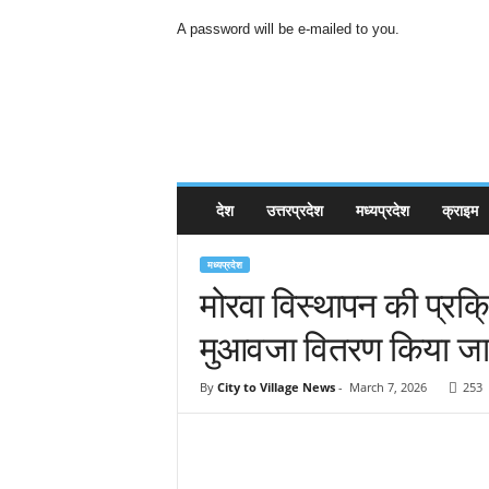
A password will be e-mailed to you.
C
i
t
y
t
o
V
देश
उत्तरप्रदेश
मध्यप्रदेश
क्राइम
i
l
l
मध्यप्रदेश
a
मोरवा विस्थापन की प्रक्
g
मुआवजा वितरण किया जाना
e
N
e
By
City to Village News
-
March 7, 2026
253
w
s