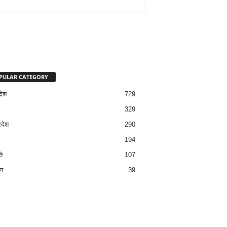
PULAR CATEGORY
देश
729
329
रदेश
290
194
ि
107
न
39