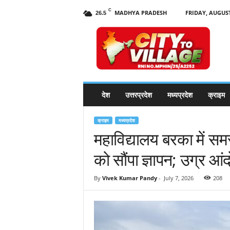
C
MADHYA PRADESH
FRIDAY, AUGUST
26.5
C
i
t
y
t
o
V
देश
उत्तरप्रदेश
मध्यप्रदेश
क्राइम
i
l
l
क्राइम
मध्यप्रदेश
a
महाविद्यालय बरका में समस
g
को सौंपा ज्ञापन; उग्र आ
e
N
e
By
Vivek Kumar Pandy
-
July 7, 2026
208
w
s