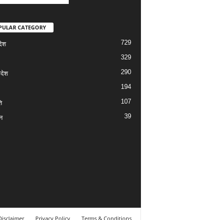
PULAR CATEGORY
729
देश
329
290
रदेश
194
107
ि
39
न
Disclaimer
Privacy Policy
Terms & Conditions