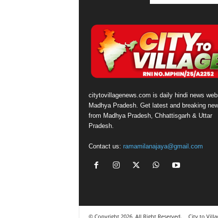
citytovillagenews.com is daily hindi news webs
Madhya Pradesh. Get latest and breaking ne
from Madhya Pradesh, Chhattisgarh & Uttar
Pradesh.
Contact us:
ramamilanajaya@gmail.com
© Copyright 2026, All Right Reserved.
City to Vill