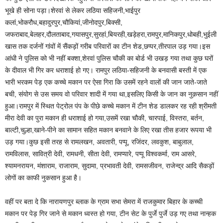
भूखे ही सोना पड़ा।शेरवां से लेकर लठिया सहिजनी,भाईपुर
कलां,भोकरौध,बहादुरपुर,चौकियां,जीनोदपुर,बिक्सी,
जफराबाद,बेलहर,दौलताबाद,गयासपुर,सुरहां,बियरही,खड़ेहरा,रामपुर,मानिकपुर,धोबही,भुईली
खास तक दर्जनों गांवों में सैंकड़ों गरीब परिवारों का टीन शेड,छप्पर,तीरपाल उड़ गया।इस
आंधी ने पुलिस को भी नहीं बक्शा,शेरवां पुलिस चौकी का बोर्ड भी उखड़ गया तथा कुछ घरों
के दीवाल भी गिर कर धराशाई हो गए। रामपुर लठिया-सहिजनी के बनवासी बस्ती में एक
भारी भरकम पेड़ एक कच्चे मकान पर ऐसा गिरा कि उसमें रहने वालों की जान जाते-जाते
बची, संयोग से उस समय वो परिवार शादी में गया था,इसलिए किसी के जान का नुक़सान नहीं
हुआ।रामपुर में स्थित पेट्रोल पंप के पीछे कच्चे मकान में टीन शेड डालकर रह रही श्रीमती
मीरा देवी का पुरा मकान ही धराशाई हो गया,उसमें रखा चौकी, चारपाई, विस्तरा, बर्तन,
बाल्टी,चुल्हा,खाने-पीने का सामान सहित मकान बनवाने के लिए रखा तीस हजार रूपया भी
उड़ गया।कुछ इसी तरह से रामलखन, अवतारी, पप्पू, रजिंदर, लवकुश, बाबुलाल,
रामविलास, सावित्री देवी, रामधनी, सीता देवी, रामप्यारे, पप्पू विश्वकर्मा, राम आसरे,
श्यामनरायन, मंशाराम, राजाराम, सुदामा, प्रभावती देवी, रामसजीवन, राजेन्द्र आदि सैकड़ों
लोगों का काफी नुकसान हुआ है।
वहीं पर बता दे कि नारायणपुर ब्लाक के ग्राम सभा सेमरा में राजकुमार बिहार के कच्ची
मकान पर पेड़ गिर जाने से मकान ध्वस्त हो गया, टीन सेट के पुर्जे पुर्जे उड़ गए तथा नान्हक