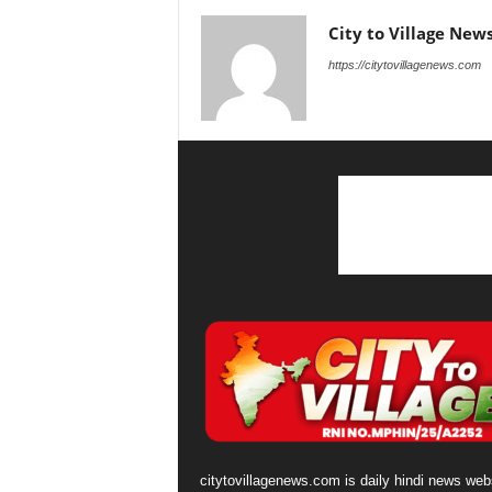
City to Village New
https://citytovillagenews.com
citytovillagenews.com is daily hindi news webs