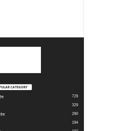
PULAR CATEGORY
729
देश
329
290
रदेश
194