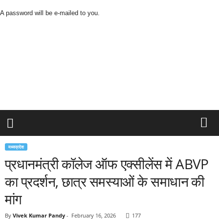
A password will be e-mailed to you.
C
i
t
y
t
o
V
i
l
l
a
g
मध्यप्रदेश
e
प्रधानमंत्री कॉलेज ऑफ एक्सीलेंस में ABVP
N
e
का प्रदर्शन, छात्र समस्याओं के समाधान की
w
s
मांग
By
Vivek Kumar Pandy
-
February 16, 2026
177