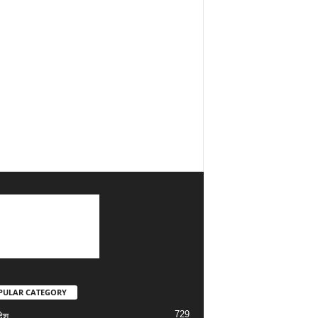
PULAR CATEGORY
729
देश