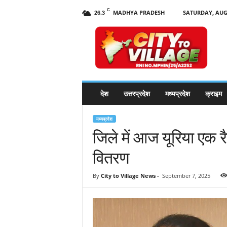
C
MADHYA PRADESH
SATURDAY, AUGU
26.3
C
i
t
y
t
o
V
देश
उत्तरप्रदेश
मध्यप्रदेश
क्राइम
i
l
l
मध्यप्रदेश
a
जिले में आज यूरिया एक रै
g
वितरण
e
N
e
By
City to Village News
-
September 7, 2025
w
s