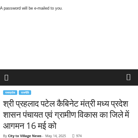
A password will be e-mailed to you.
C
i
t
y
t
o
V
i
l
l
a
g
मध्यप्रदेश
राजनीति
e
श्री प्रहलाद पटेल कैबिनेट मंत्री मध्य प्रदेश
N
e
शासन पंचायत एवं ग्रामीण विकास का जिले में
w
s
आगमन 16 मई को
By
City to Village News
-
May 14, 2025
974