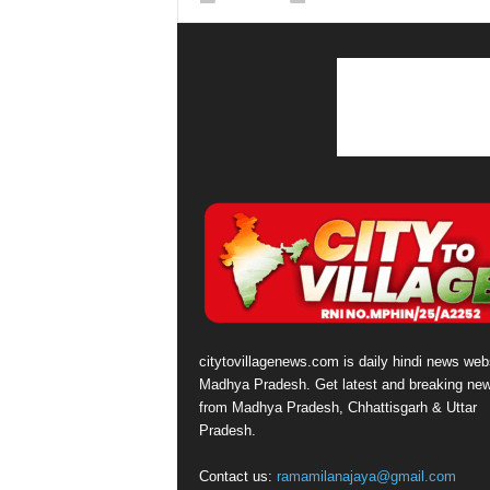
citytovillagenews.com is daily hindi news webs
Madhya Pradesh. Get latest and breaking ne
from Madhya Pradesh, Chhattisgarh & Uttar
Pradesh.
Contact us:
ramamilanajaya@gmail.com