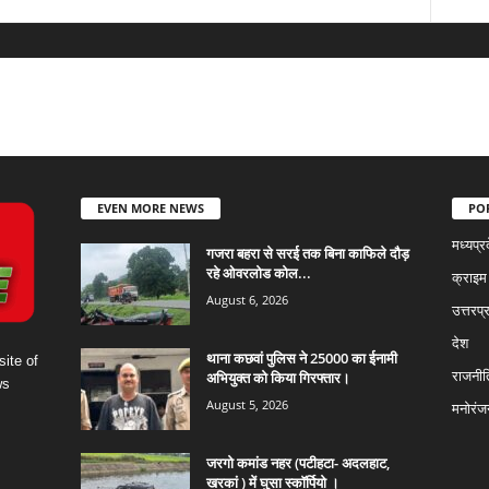
EVEN MORE NEWS
PO
मध्यप्र
गजरा बहरा से सरई तक बिना काफिले दौड़
रहे ओवरलोड कोल...
क्राइम
August 6, 2026
उत्तरप्
देश
थाना कछवां पुलिस ने 25000 का ईनामी
ite of
अभियुक्त को किया गिरफ्तार।
राजनीत
ws
August 5, 2026
मनोरंज
जरगो कमांड नहर (पटीहटा- अदलहाट,
खरकां ) में घुसा स्कॉर्पियो ।