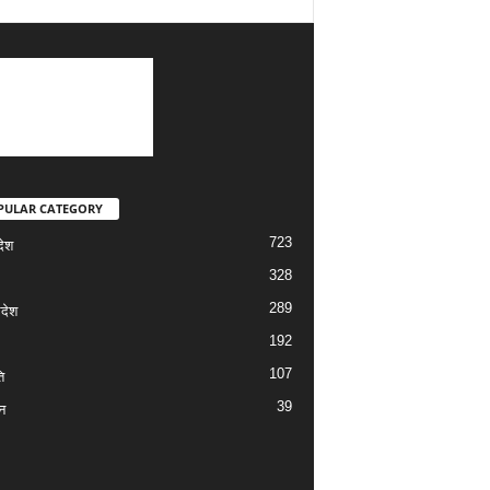
PULAR CATEGORY
723
देश
328
289
रदेश
192
107
ि
39
न