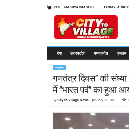
C
MADHYA PRADESH
FRIDAY, AUGUST
23.6
C
i
t
y
t
o
V
देश
उत्तरप्रदेश
मध्यप्रदेश
क्राइम
i
l
l
मध्यप्रदेश
a
गणतंत्र दिवस’’ की संध्
g
में ‘’भारत पर्व’’ का हुआ
e
N
e
By
City to Village News
-
January 27, 2026
1
w
s