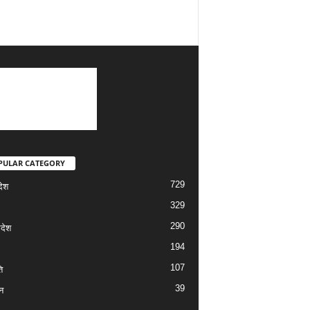
PULAR CATEGORY
729
देश
329
290
रदेश
194
107
ि
39
न