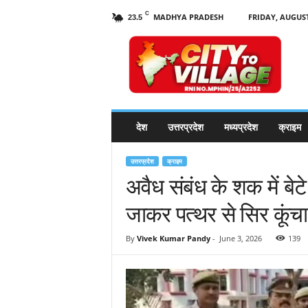
C
MADHYA PRADESH
FRIDAY, AUGUST
23.5
C
i
t
y
t
o
V
देश
उत्तरप्रदेश
मध्यप्रदेश
क्राइम
i
l
l
उत्तरप्रदेश
क्राइम
a
अवैध संबंध के शक में बेटे
g
जाकर पत्थर से सिर कूंचा
e
N
e
By
Vivek Kumar Pandy
-
June 3, 2026
139
w
s