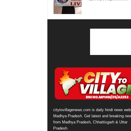
citytovillagenews.com is daily hindi news webs
Madhya Pradesh. Get latest and breaking ne
from Madhya Pradesh, Chhattisgarh & Uttar
Pradesh.