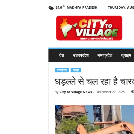
C
MADHYA PRADESH
THURSDAY, AUGU
24.6
C
i
t
y
t
o
V
देश
उत्तरप्रदेश
मध्यप्रदेश
क्राइम
i
l
l
उत्तरप्रदेश
क्राइम
a
धड़ल्ले से चल रहा है चा
g
e
By
City to Village News
-
December 27, 2025
N
e
w
s