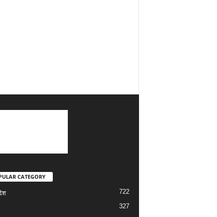
PULAR CATEGORY
722
देश
327