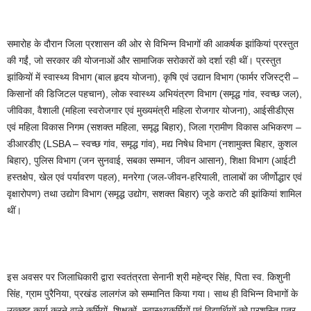
समारोह के दौरान जिला प्रशासन की ओर से विभिन्न विभागों की आकर्षक झांकियां प्रस्तुत
की गईं, जो सरकार की योजनाओं और सामाजिक सरोकारों को दर्शा रही थीं। प्रस्तुत
झांकियों में स्वास्थ्य विभाग (बाल हृदय योजना), कृषि एवं उद्यान विभाग (फार्मर रजिस्ट्री –
किसानों की डिजिटल पहचान), लोक स्वास्थ्य अभियंत्रण विभाग (समृद्ध गांव, स्वच्छ जल),
जीविका, वैशाली (महिला स्वरोजगार एवं मुख्यमंत्री महिला रोजगार योजना), आईसीडीएस
एवं महिला विकास निगम (सशक्त महिला, समृद्ध बिहार), जिला ग्रामीण विकास अभिकरण –
डीआरडीए (LSBA – स्वच्छ गांव, समृद्ध गांव), मद्य निषेध विभाग (नशामुक्त बिहार, कुशल
बिहार), पुलिस विभाग (जन सुनवाई, सबका सम्मान, जीवन आसान), शिक्षा विभाग (आईटी
हस्तक्षेप, खेल एवं पर्यावरण पहल), मनरेगा (जल-जीवन-हरियाली, तालाबों का जीर्णोद्धार एवं
वृक्षारोपण) तथा उद्योग विभाग (समृद्ध उद्योग, सशक्त बिहार) जूडे कराटे की झांकियां शामिल
थीं।
इस अवसर पर जिलाधिकारी द्वारा स्वतंत्रता सेनानी श्री महेन्द्र सिंह, पिता स्व. किशुनी
सिंह, ग्राम पुरैनिया, प्रखंड लालगंज को सम्मानित किया गया। साथ ही विभिन्न विभागों के
उत्कृष्ट कार्य करने वाले कर्मियों, शिक्षकों, स्वास्थ्यकर्मियों एवं विद्यार्थियों को प्रशस्ति पत्र