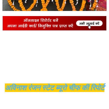
अविनाश रंजन स्टेट ब्यूरो चीफ की रिपोर्ट