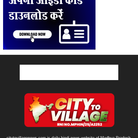
citytovillagenews.com is daily hindi news website of Madhya Pradesh.