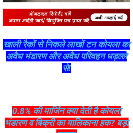
खाली रैकों से निकले लाखों टन कोयला का
अवैध भंडारण और अवैध परिवहन धड़ल्ले
से!
0.8% की मार्जिन क्या देती है कोयला
भंडारण व बिक्री का मालिकाना हक? बड़ा