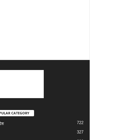
PULAR CATEGORY
722
देश
327