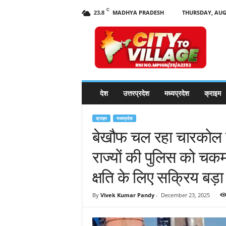
C
MADHYA PRADESH
THURSDAY, AUGU
23.8
C
i
t
y
t
o
V
देश
उत्तरप्रदेश
मध्यप्रदेश
क्राइम
i
l
l
क्राइम
मध्यप्रदेश
a
बेखौफ चल रहा चारकोल म
g
राज्यों की पुलिस को चकम
e
N
क्षति के लिए सक्रिय बड़ा
e
w
s
By
Vivek Kumar Pandy
-
December 23, 2025