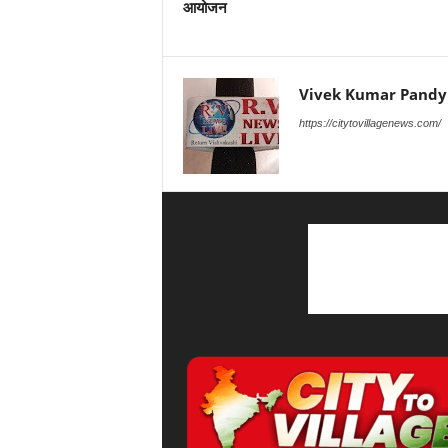
आयोजन
Vivek Kumar Pandy
https://citytovillagenews.com/