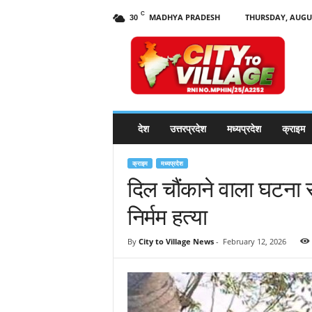
C
MADHYA PRADESH
THURSDAY, AUGUS
30
C
i
t
y
t
o
V
देश
उत्तरप्रदेश
मध्यप्रदेश
क्राइम
i
l
l
क्राइम
मध्यप्रदेश
a
दिल चौंकाने वाला घटना 
g
निर्मम हत्या
e
N
e
By
City to Village News
-
February 12, 2026
w
s