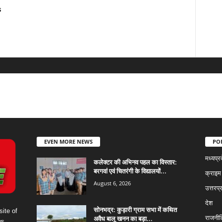
s
EVEN MORE NEWS
PO
मध्यप्र
कलेक्टर की अभिनव पहल का विस्तार:
बरगवां एवं चितरंगी के विद्यालयों...
क्राइम
August 6, 2026
उत्तरप्
देश
सोनभद्र: कुड़ारी ग्राम सभा में कथित
ite of
अवैध बालू खनन का बड़ा...
राजनीत
ws