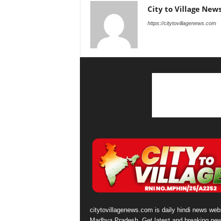
City to Village New
https://citytovillagenews.com
citytovillagenews.com is daily hindi news webs
Madhya Pradesh. Get latest and breaking ne