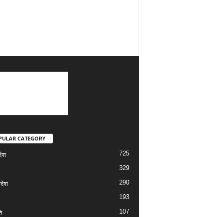
PULAR CATEGORY
725
देश
329
290
रदेश
193
107
ि