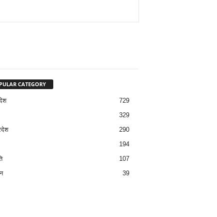
PULAR CATEGORY
देश
729
329
रदेश
290
194
ि
107
न
39