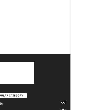
PULAR CATEGORY
727
देश