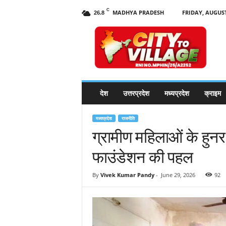
C
MADHYA PRADESH
FRIDAY, AUGUST
26.8
C
i
t
y
t
o
V
देश
उत्तरप्रदेश
मध्यप्रदेश
क्राइम
i
l
l
मध्यप्रदेश
राजनीति
a
ग्रामीण महिलाओं के हुन
g
फाउंडेशन की पहल
e
N
e
By
Vivek Kumar Pandy
-
June 29, 2026
92
w
s