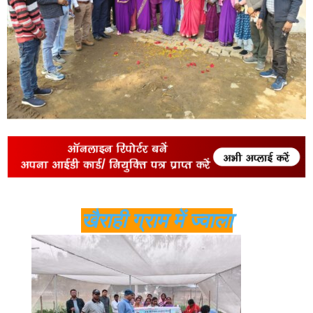
खैराही ग्राम में ज्वाला